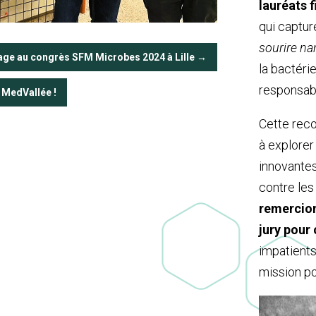
lauréats 
qui captur
sourire na
ge au congrès SFM Microbes 2024 à Lille
la bactéri
responsable
 MedVallée !
Cette rec
à explorer
innovantes
contre le
remercion
jury pour 
impatients
mission po