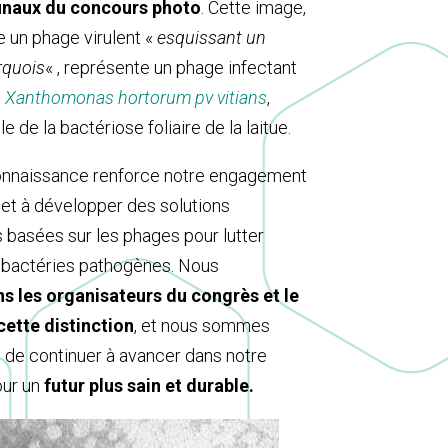
finaux du concours photo
. Cette image,
e un phage virulent «
esquissant un
rquois
« , représente un phage infectant
e
Xanthomonas hortorum pv vitians
,
 de la bactériose foliaire de la laitue.
onnaissance renforce notre engagement
 et à développer des solutions
 basées sur les phages pour lutter
s bactéries pathogènes. Nous
s les organisateurs du congrès et le
cette distinction
, et nous sommes
 de continuer à avancer dans notre
ur un
futur plus sain et durable.