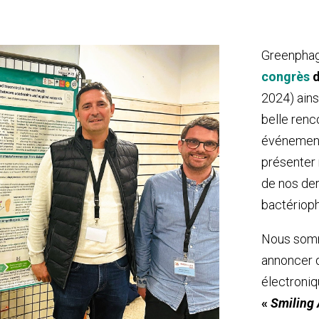
Greenphage
congrès
d
2024) ains
belle renc
événement,
présenter 
de nos de
bactériop
Nous somm
annoncer 
électroniq
«
Smiling