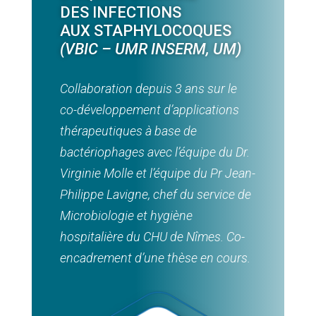
DES
I
NFECTIONS
AUX
S
TAPHYLOCOQUES
(VBIC – UMR INSERM, UM)
Collaboration depuis 3 ans sur le
co-développement d’applications
thérapeutiques à base de
bactériophages avec l’équipe du Dr.
Virginie Molle et l’équipe du Pr Jean-
Philippe Lavigne, chef du service de
Microbiologie et hygiène
hospitalière du CHU de Nîmes. Co-
encadrement d’une thèse en cours.